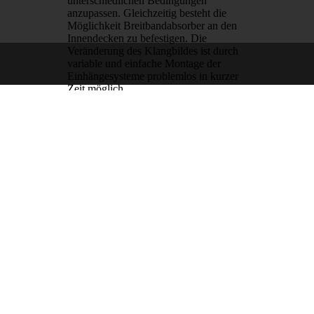
unterschiedlichen Bedingungen
anzupassen. Gleichzeitig besteht die
Möglichkeit Breitbandabsorber an den
Innendecken zu befestigen. Die
Veränderung des Klangbildes ist durch
variable und einfache Montage der
Einhängesysteme problemlos in kurzer
Zeit möglich.