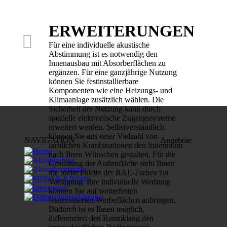
ERWEITERUNGEN

Für eine individuelle akustische
Abstimmung ist es notwendig den
Innenausbau mit Absorberflächen zu
ergänzen. Für eine ganzjährige Nutzung
können Sie festinstallierbare
Komponenten wie eine Heizungs- und
Klimaanlage zusätzlich wählen. Die
Sicherheit der Nutzung kann durch
spezielle elektronische Zugangssysteme
erweitert werden.
Selbstverständlich
können Sie aus einer
Vielzahl von
NAVIGATION
Angebote
farblichen Kombinationen
den Innenraum
nach Ihren Wünschen
gestalten. Für die
Gestaltung der
Außenfläche steht Ihnen
die breite
Palette der RAL-Farben zur
Verfügung.
Ihre individuelle Werbung
können Sie
auf wetterfesten
festmontierten
Werbeflächen anbringen.
Dadurch ist es Ihnen möglich,
differenziert den Raumklang den