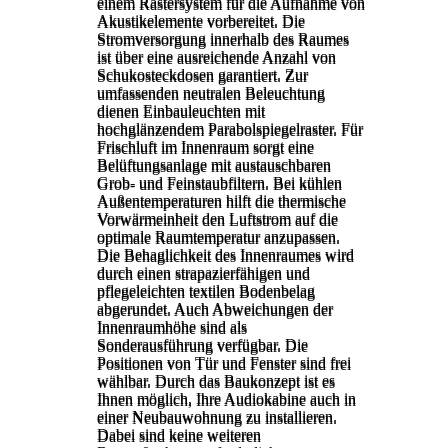
einem Rastersystem
für die Aufnahme von
einem Rastersystem
für die Aufnahme von
Akustikelemente
vorbereitet.
Die
Akustikelemente
vorbereitet.
Die
Stromversorgung innerhalb des
Raumes
Stromversorgung innerhalb des
Raumes
ist über eine ausreichende
Anzahl von
ist über eine ausreichende
Anzahl von
Schukosteckdosen
garantiert. Zur
Schukosteckdosen
garantiert. Zur
umfassenden neutralen
Beleuchtung
umfassenden neutralen
Beleuchtung
dienen Einbauleuchten mit
dienen Einbauleuchten mit
hochglänzendem Parabolspiegelraster.
Für
hochglänzendem Parabolspiegelraster.
Für
Frischluft im Innenraum sorgt eine
Frischluft im Innenraum sorgt eine
Belüftungsanlage mit austauschbaren
Belüftungsanlage mit austauschbaren
Grob- und Feinstaubfiltern. Bei kühlen
Grob- und Feinstaubfiltern. Bei kühlen
Außentemperaturen hilft die thermische
Außentemperaturen hilft die thermische
Vorwärmeinheit den Luftstrom auf die
Vorwärmeinheit den Luftstrom auf die
optimale Raumtemperatur anzupassen.
optimale Raumtemperatur anzupassen.
Die Behaglichkeit des Innenraumes wird
Die Behaglichkeit des Innenraumes wird
durch einen strapazierfähigen und
durch einen strapazierfähigen und
pflegeleichten textilen Bodenbelag
pflegeleichten textilen Bodenbelag
abgerundet.
Auch Abweichungen der
abgerundet.
Auch Abweichungen der
Innenraumhöhe
sind als
Innenraumhöhe
sind als
Sonderausführung verfügbar.
Die
Sonderausführung verfügbar.
Die
Positionen von Tür und Fenster sind
frei
Positionen von Tür und Fenster sind
frei
wählbar. Durch das Baukonzept ist
es
wählbar. Durch das Baukonzept ist
es
Ihnen möglich, Ihre Audiokabine auch
in
Ihnen möglich, Ihre Audiokabine auch
in
einer Neubauwohnung zu installieren.
einer Neubauwohnung zu installieren.
Dabei sind keine weiteren
Dabei sind keine weiteren