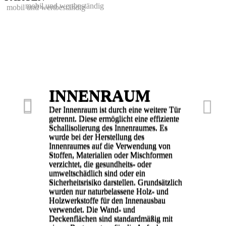
mobil und wertbeständig
mobil und wertbeständig
INNENRAUM
INNENRAUM



Der Innenraum ist durch eine weitere
Tür
Der Innenraum ist durch eine weitere
Tür
getrennt. Diese ermöglicht eine
effiziente
getrennt. Diese ermöglicht eine
effiziente
Schallisolierung des
Innenraumes. Es
Schallisolierung des
Innenraumes. Es
wurde bei der
Herstellung des
wurde bei der
Herstellung des
Innenraumes auf die
Verwendung von
Innenraumes auf die
Verwendung von
Stoffen, Materialien
oder Mischformen
Stoffen, Materialien
oder Mischformen
verzichtet, die
gesundheits- oder
verzichtet, die
gesundheits- oder
umweltschädlich sind
oder ein
umweltschädlich sind
oder ein
Sicherheitsrisiko darstellen.
Grundsätzlich
Sicherheitsrisiko darstellen.
Grundsätzlich
wurden nur
naturbelassene Holz- und
wurden nur
naturbelassene Holz- und
Holzwerkstoffe für den Innenausbau
Holzwerkstoffe für den Innenausbau
verwendet.
Die Wand- und
verwendet.
Die Wand- und
Deckenflächen sind
standardmäßig mit
Deckenflächen sind
standardmäßig mit