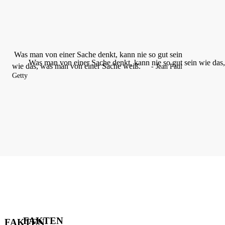
Was man von einer Sache
denkt, kann nie so gut sein
Was man von einer Sache denkt, kann nie so gut sein wie das
wie
das,
was man von einer Sache
weiß.
- Jean Paul
Getty
FAKTEN
FAKTEN