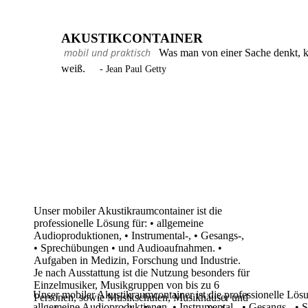
AKUSTIKCONTAINER
mobil und praktisch
Was man von einer Sache denkt, ka
weiß.
- Jean Paul Getty
Unser mobiler Akustikraumcontainer ist die
professionelle Lösung für:
•
allgemeine
Audioproduktionen,
•
Instrumental-,
•
Gesangs-,
•
Sprechübungen
•
und Audioaufnahmen.
•
Aufgaben in Medizin, Forschung und
Industrie.
Je nach Ausstattung ist die Nutzung besonders
für
Einzelmusiker, Musikgruppen von bis zu 6
Unser mobiler Akustikraumcontainer ist die professionelle Lösu
Personen, sowie Musikschulen, Musikhäuser
und
allgemeine Audioproduktionen,
•
Instrumental-,
•
Gesangs-,
•
S